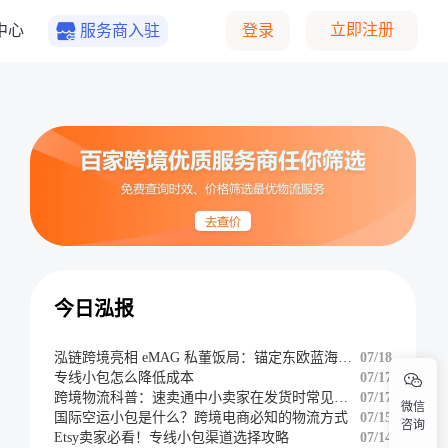
立即注册
中心
服务商入驻
登录
今日泓报
泓链跨境亮相 eMAG 私董饭局：锚定东欧蓝海，共辟掘金新航道
07/18
专线小包怎么降低成本
07/17
跨境物流科普：速卖通中小卖家在发货时常见的难题
07/17
微信
国际空运小包是什么？跨境电商必知的物流方式
07/15
咨询
Etsy卖家必看！专线小包渠道选择攻略
07/14