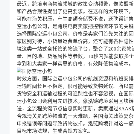
最近，跨境电商物流领域的政策变动频繁，像欧盟新
和产品合规性提出了更高要求。在这样的大环境下，
可能在海关积压，产生高额仓储费不说，还耽误销售
空运小包公司，是跨境电商卖家把控物流环节的关键
选择国际空运小包公司，价格是卖家们首先关注的因
家区别对待，小货量运费单价高，还可能有各种隐性
境这类一站式全托管的物流平台，整合了200余家
量、目的地、货品属性等参数，10秒内就能获取多
拿到和大卖家一样实惠的价格，有效降低物流成本。
时效方面，国际空运小包公司的航线资源和航班安排
运输时间长且不稳定，很可能导致货物延误。所以需
货物安全和运输过程的可追踪性也不容忽视。在国际
运小包公司会利用先进技术，像泓链跨境采用区块链
送，全流程关键节点信息实时更新，卖家通过SAAS
合规清关是跨境物流的一大难题，各国海关政策复杂
申报错误等问题导致货物被扣。泓链跨境针对这一痛
目标市场法规，生成合规方案包。