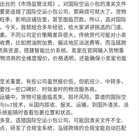
出台的《市场监管法规》，对国际空运小包的清关文件
要是选错了
国际空运小包
公司，那麻烦可就大了。货物
旺季，影响店铺信誉，甚至面临罚款。所以，选对国际
。今天，我就结合多年经验，给大家讲讲挑选的门道。
素。不同公司定价策略差异很大，传统货代可能对小卖
收费，比如燃油附加费、偏远地区派送费等。而泓链跨
物流商资源，搭建智能比价系统。卖家在官网输入货物重
个物流商的全维度报价，价格透明，还能确保小卖家也能
至关重要。有些公司虽然
报价
低，但航班少、中转多，
要找一些口碑好、时效准时的物流服务商。
运输中，货物可能面临丢失、损坏风险。靠谱的国际空
与IoT技术，从国内揽收、报关、运输，到国外清关、派
系统能随时查看包裹位置和状态。
多变。选错国际空运小包公司，可能因清关文件不全、
点，研发了合规宝系统，泓链跨境的合规宝能自动匹配