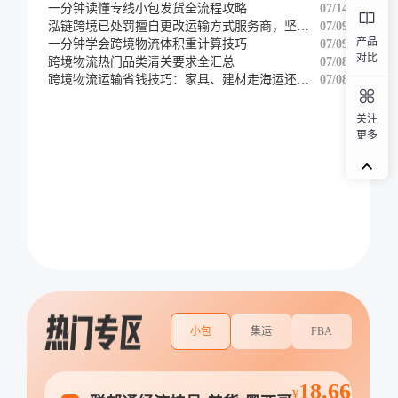
一分钟读懂专线小包发货全流程攻略
07/14
泓链跨境已处罚擅自更改运输方式服务商，坚决维护客户权益
07/09
产品
一分钟学会跨境物流体积重计算技巧
07/09
对比
跨境物流热门品类清关要求全汇总
07/08
跨境物流运输省钱技巧：家具、建材走海运还是铁路
07/08
关注
更多
小包
集运
FBA
18.66
¥