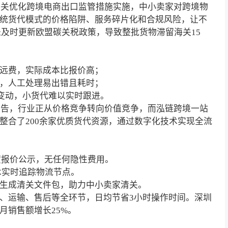
海关优化跨境电商出口监管措施实施，中小卖家对
跨境物
统货代模式的价格陷阱、服务碎片化和合规风险，让不
未及时更新欧盟碳关税政策，导致整批货物滞留海关15
偏远费，实际成本比报价高；
节，人工处理易出错且耗时；
频繁变动，小货代难以实时跟进。
年报告，行业正从价格竞争转向价值竞争，而泓链跨境一站
整合了200余家优质货代资源，通过数字化技术实现全流
。
维度报价公示，无任何隐性费用。
技术实时追踪物流节点。
规，生成清关文件包，助力中小卖家清关。
关、运输、售后等全环节，日均节省3小时操作时间。深圳
月销售额增长25%。