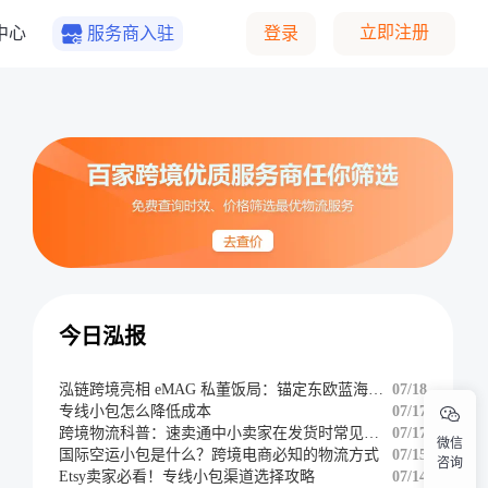
立即注册
中心
服务商入驻
登录
今日泓报
泓链跨境亮相 eMAG 私董饭局：锚定东欧蓝海，共辟掘金新航道
07/18
专线小包怎么降低成本
07/17
跨境物流科普：速卖通中小卖家在发货时常见的难题
07/17
微信
国际空运小包是什么？跨境电商必知的物流方式
07/15
咨询
Etsy卖家必看！专线小包渠道选择攻略
07/14