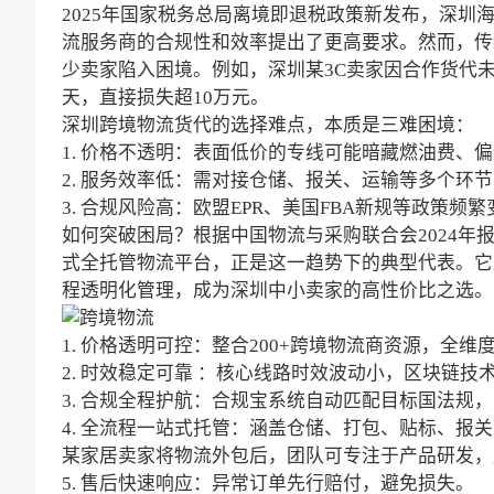
2025年国家税务总局离境即退税政策新发布，深圳
流
服务商的合规性和效率提出了更高要求。然而，传
少卖家陷入困境。例如，深圳某3C卖家因合作货代
天，直接损失超10万元。
深圳跨境物流货代的选择难点，本质是三难困境：
1. 价格不透明：表面低价的专线可能暗藏燃油费、
2. 服务效率低：需对接仓储、报关、运输等多个环
3. 合规风险高：欧盟EPR、美国FBA新规等政策
如何突破困局
？根据中国物流与采购联合会2024
式全托管物流平台，正是这一趋势下的典型代表。它
程透明化管理，成为深圳中小卖家的高性价比之选
1. 价格透明可控：整合200+跨境物流商资源，全
2. 时效稳定可靠 ：核心线路时效波动小，区块链
3. 合规全程护航：合规宝系统自动匹配目标国法
4. 全流程一站式托管：涵盖仓储、打包、贴标、报
某家居卖家将物流外包后，团队可专注于产品研发，
5. 售后快速响应：异常订单先行赔付，避免损失。