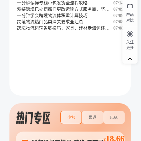
一分钟读懂专线小包发货全流程攻略
07/14
泓链跨境已处罚擅自更改运输方式服务商，坚决维护客户权益
07/09
产品
一分钟学会跨境物流体积重计算技巧
07/09
对比
跨境物流热门品类清关要求全汇总
07/08
跨境物流运输省钱技巧：家具、建材走海运还是铁路
07/08
关注
更多
小包
集运
FBA
18.66
¥