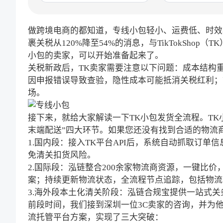
做跨境电商的都知道，
专线小包
轻小、运费低、时效
裹关税从120%降至54%的消息，与TikTokSho
小包的卖家，可以开始准备起来了。
关税新政后，TK卖家需要注意以下问题：成本结构
因申报错误导致查验，隐性成本可能抵消关税红利；
场。
接下来，就给大家解读一下TK小包发货全流程。TK
末端配送”四大环节。如果您还没有找到合适的
物流
1.国内段：接入TK平台API后，系统自动抓取订
免清关扣货风险。
2.国际段：泓链整合200余家物流商资源，一键比
案；持续更新物流状态，全流程节点追踪，包括物流
3.海外段本土化清关阶段：泓链合规宝提供一站式
前段时间，我们接到深圳一位3C卖家的咨询，并为
流托管平台方案，实现了三大突破：