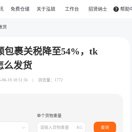
讯
免费仓储
关于泓链
工作台
招贤纳士
帮助
发货
包裹关税降至54%，tk
怎么发货
-19 18:51:56
|
浏览量：1772
单个货物重量
KG
查询