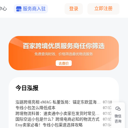
立即注册
中心
服务商入驻
登录
今日泓报
泓链跨境亮相 eMAG 私董饭局：锚定东欧蓝海，共辟掘金新航道
07/18
专线小包怎么降低成本
07/17
跨境物流科普：速卖通中小卖家在发货时常见的难题
07/17
微信
国际空运小包是什么？跨境电商必知的物流方式
07/15
咨询
Etsy卖家必看！专线小包渠道选择攻略
07/14