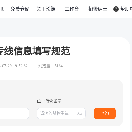
讯
免费仓储
关于泓链
工作台
招贤纳士
帮助
专线信息填写规范
-29 19:52:32
|
浏览量：5164
单个货物重量
KG
查询