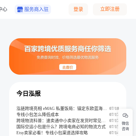
立即注册
中心
服务商入驻
登录
今日泓报
泓链跨境亮相 eMAG 私董饭局：锚定东欧蓝海，共辟掘金新航道
07/18
专线小包怎么降低成本
07/17
跨境物流科普：速卖通中小卖家在发货时常见的难题
07/17
微信
国际空运小包是什么？跨境电商必知的物流方式
07/15
咨询
Etsy卖家必看！专线小包渠道选择攻略
07/14