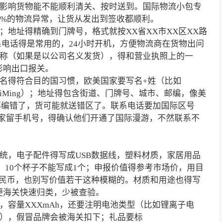
影响货物能不能顺利清关、按时送到。国际物流小包专
0%的物流异常，让货从发出到签收都顺利。
地址得精确到门牌号，格式就按XX省XX市XX区XX路
系电话得是常用的，24小时开机，方便
物流商
在货物出问
称（如果是以公司名义发货），得和营业执照上的一
影响出口报关。
名得符合目的国习惯，欧美国家要写名+姓（比如
的LiMing）；地址得包含街道、门牌号、城市、邮编，像美
Y10001，邮编错了，货可能就送错区了。联系电话要加国际区号
买家留手机号，得确认他们开通了国际漫游，不然联系不
统，电子配件得写成USB数据线，塑料材质，家居用品
致，10个杯子不能写成1个；申报价值得参考市场价，用目
人民币，也别写价值若干这种模糊的。材质和用途也得写
便海关快速归类，少被查验。
容量XXXmAh，还要注明电池类型（比如锂离子电
e），假冒品牌会被海关扣下；礼品要标