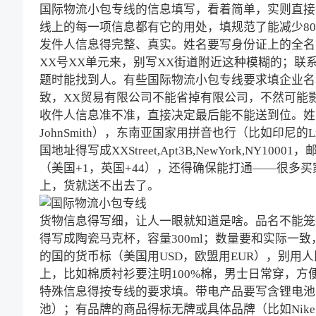
国际物流小包专线
的信息填写，看着简单，实则直接
线上的每一项信息都有它的用处，填规范了能减少8
发件人信息得完整、真实。姓名要写身份证上的全名；
XX号XX单元来，别写XX街道附近这种模糊的；联
题时能找到人。有些国际物流小包专线要求填企业名
致，XX贸易有限公司不能省掉有限公司，不然可能
收件人信息准不准，直接决定最后能不能送到位。姓
JohnSmith），东南亚国家用拼音也行（比如印尼
国地址得写成XXStreet,Apt3B,NewYork,N
（美国+1，英国+44），还得确保能打通——很多
上，货就送不出去了。
货物信息得写细，让人一眼就知道是啥。品名不能笼
得写成陶瓷马克杯，容量300ml；数量要和实际一
的国的货币标（美国用USD，欧盟用EUR），别用
上，比如棉质衬衫要注明100%棉，男士日常穿，方
特殊信息得按专线的要求填。带电产品要写含锂电池，
池）；有品牌的商品得标无牌或具体品牌（比如Nik