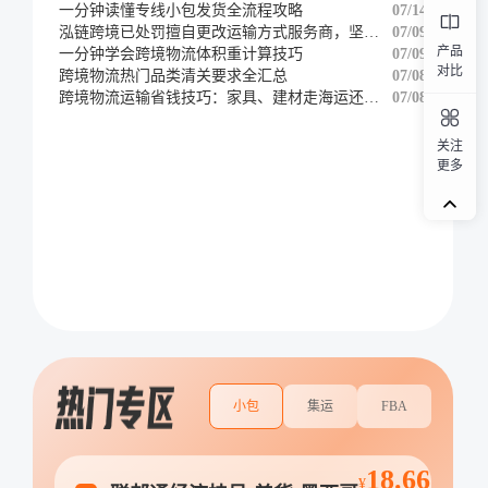
一分钟读懂专线小包发货全流程攻略
07/14
泓链跨境已处罚擅自更改运输方式服务商，坚决维护客户权益
07/09
产品
一分钟学会跨境物流体积重计算技巧
07/09
对比
跨境物流热门品类清关要求全汇总
07/08
跨境物流运输省钱技巧：家具、建材走海运还是铁路
07/08
关注
更多
小包
集运
FBA
18.66
¥